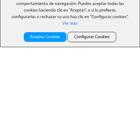
(04) 2-593-700 o al
comportamiento de navegación. Puedes aceptar todas las
cookies haciendo clic en "Aceptar", o si lo prefieres,
0984987867
configurarlas o rechazar su uso haz clic en "Configurar cookies".
Ver más
Hospital Luis Vernaza
Hospital Roberto Gilbert
Aceptar Cookies
Configurar Cookies
Tenemos todas las especialidades y los
profesionales con la mayor experiencia,
para que tu salud y la de tu familia esté
en las mejores manos.
Hospital Luis
Laboratorios Luis
Vernaza
Vernaza
Hospital de